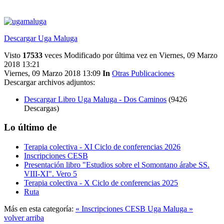
Descargar Uga Maluga
Visto
17533
veces
Modificado por última vez en Viernes, 09 Marzo
2018 13:21
Viernes, 09 Marzo 2018 13:09
In
Otras Publicaciones
Descargar archivos adjuntos:
Descargar Libro Uga Maluga - Dos Caminos
(9426
Descargas)
Lo último de
Terapia colectiva - XI Ciclo de conferencias 2026
Inscripciones CESB
Presentación libro "Estudios sobre el Somontano árabe SS.
VIII-XI". Vero 5
Terapia colectiva - X Ciclo de conferencias 2025
Ruta
Más en esta categoría:
« Inscripciones CESB
Uga Maluga »
volver arriba